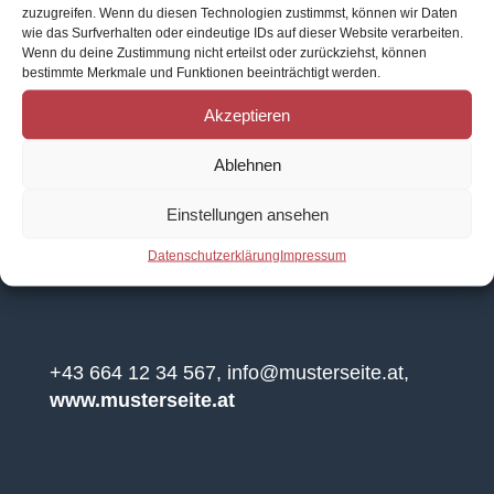
zuzugreifen. Wenn du diesen Technologien zustimmst, können wir Daten
wie das Surfverhalten oder eindeutige IDs auf dieser Website verarbeiten.
zurück zur Übersicht Skifahren Weite Pisten,
Wenn du deine Zustimmung nicht erteilst oder zurückziehst, können
schnelle und komfortable Seilbahnen, hohe
bestimmte Merkmale und Funktionen beeinträchtigt werden.
Schneesicherheit und das alles inmitten der
Akzeptieren
größten Skiregion Österreichs – Wagrain-
Kleinarl lässt in Ihrem Skiurlaub im
Ablehnen
Salzburger Land keine Wünsche offen.
Wagrain-Kleinarl im...
Einstellungen ansehen
Datenschutzerklärung
Impressum
+43 664 12 34 567
,
info@musterseite.at
,
www.musterseite.at